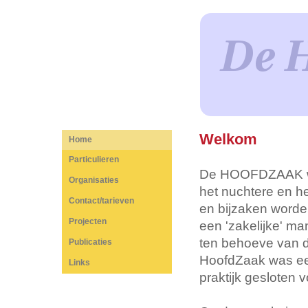
Welkom
Home
Particulieren
De HOOFDZAAK was
Organisaties
het nuchtere en h
Contact/tarieven
en bijzaken worde
Projecten
een 'zakelijke' m
ten behoeve van d
Publicaties
HoofdZaak was een 
Links
praktijk gesloten 